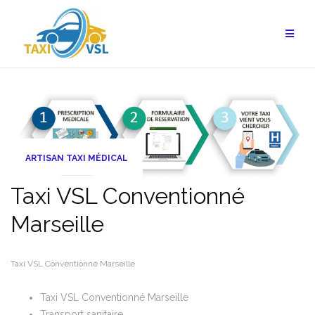
Aller
au
contenu
ARTISAN TAXI MÉDICAL
Taxi VSL Conventionné
Marseille
Taxi VSL Conventionné Marseille
Taxi VSL Conventionné Marseille
Transport sanitaire